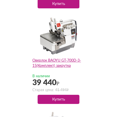
Купить
Оверлок BAOYU GT-700D-3-
15(Комплект) закрутка
В наличии
39 440
Р
Р
Старая цена:
41 494
Купить