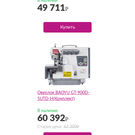
В наличии
49 711
Р
Купить
Оверлок BAOYU GT-900D-
5UTD-H(Комплект)
В наличии
60 392
Р
Р
Старая цена:
62 200