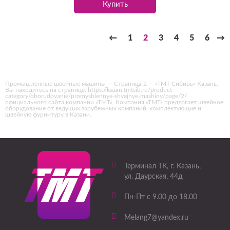
Купить
←
1
2
3
4
5
6
→
Промышленные швейные машины — Страница 2 — «ТМТ-Сибирь» Казань.
Вы находитесь на странице: https://kazan.tmtsib.ru/product-
category/oborudovanie/promyshlennye-shvejnye-mashiny/page/2/
официального сайта компании «ТМТ». Компания «ТМТ» предлагает швейное
оборудование от ведущих зарубежных компаний, комплектующие и
швейную фурнитуру в Казани.
Терминал ТК
, г.
Казань
,
ул. Даурская, 44д
Пн-Пт с 9.00 до 18.00
Melang7@yandex.ru