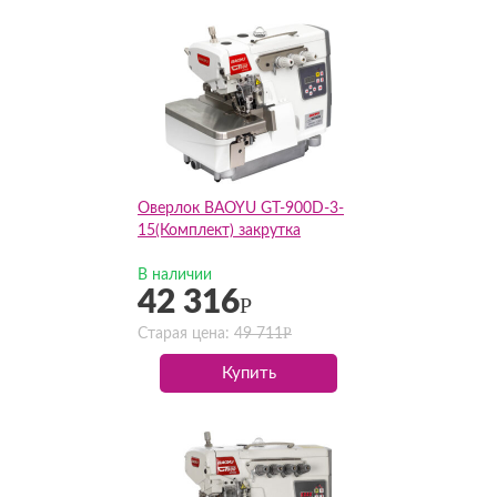
Оверлок BAOYU GT-900D-3-
15(Комплект) закрутка
В наличии
42 316
Р
Р
Старая цена:
49 711
Купить