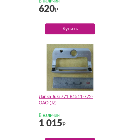
В наличии
620
Р
Купить
Лапка Juki 771 B1511-772-
OAO (JZ)
В наличии
1 015
Р