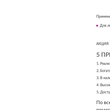
Примене
Для л
АКЦИЯ:
5 П
Реали
Богат
В нал
Высок
Досту
По вс