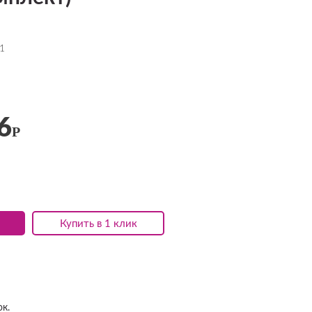
1
6
Р
Купить в 1 клик
к.