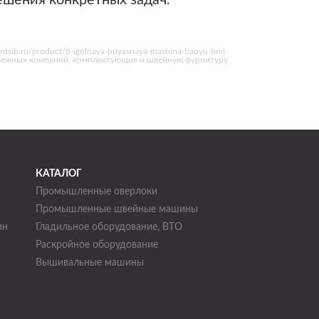
ешения конкретных задач.
sib.ru/product/8-igolnaya-poyasnaya-mashina-baoyu-bml-
рубежных компаний, комплектующие и швейную фурнитуру
КАТАЛОГ
Промышленные оверлоки
Промышленные швейные машины
ин
Гладильное оборудование, ВТО
Раскройное оборудование
н
Вышивальные машины