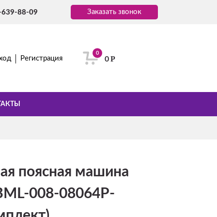
Заказать звонок
-639-88-09
0
Р
ход
Регистрация
0
ТАКТЫ
ная поясная машина
ML-008-08064P-
мплект)