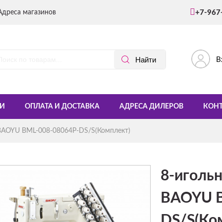
Адреса магазинов
+7-967
В
И
ОПЛАТА И ДОСТАВКА
АДРЕСА ДИЛЕРОВ
КОН
 BAOYU BML-008-08064P-DS/S(Комплект)
8-иголь
BAOYU B
DS/S(Ко