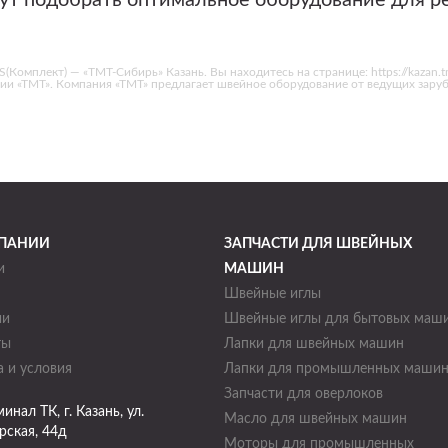
ут подобрать оптимальное оборудование для р
мплект) — «ТМТ-Сибирь» Казань. Вы находитесь на странице: https://kazan.tmt
нии «ТМТ». Компания «ТМТ» предлагает швейное оборудование от ведущих за
ПАНИИ
ЗАПЧАСТИ ДЛЯ ШВЕЙНЫХ
и
МАШИН
Швейные иглы
ии
Швейные иглы для бытовых маш
ты
Лапки для швейных машин
 и условия
Лапки для промышленных маши
Запчасти для оверлоков
минал ТК
, г.
Казань
,
ул.
Масло для швейных машин
рская, 44д
Моторы для промышленных