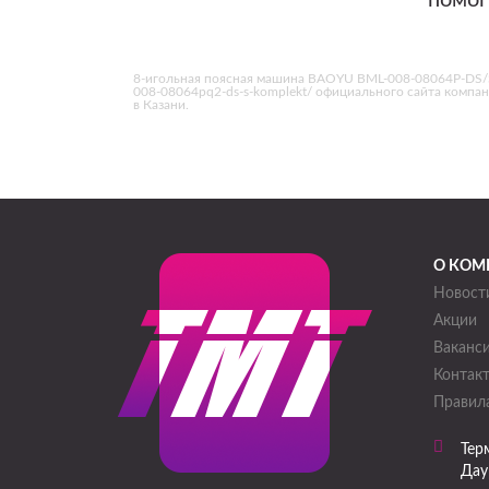
помог
8-игольная поясная машина BAOYU BML-008-08064P-DS/S(Ко
008-08064pq2-ds-s-komplekt/ официального сайта компа
в Казани.
О КОМ
Новост
Акции
Ваканс
Контак
Правила
Тер
Дау