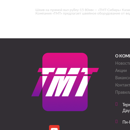
Шкив на прямой вал pylley-15 80мм — «ТМТ-Сибирь» Казань
Компания «ТМТ» предлагает швейное оборудование от в
О КОМ
Новост
Акции
Ваканс
Контак
Правила
Тер
Дау
Пн-