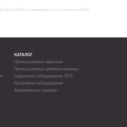
-val-pylley-15-80mm/ официального сайта компании «ТМТ».
КАТАЛОГ
Промышленные оверлоки
Промышленные швейные машины
ин
Гладильное оборудование, ВТО
Раскройное оборудование
н
Вышивальные машины