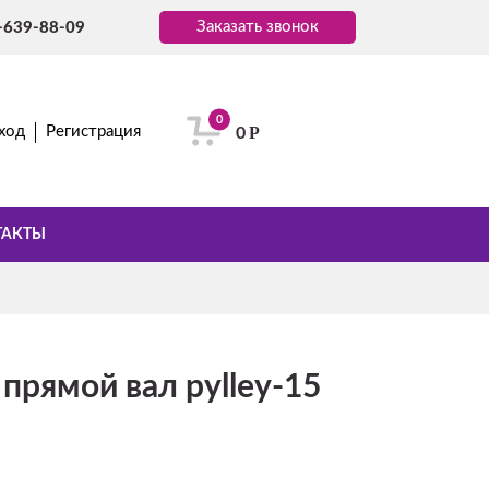
Заказать звонок
-639-88-09
0
Р
ход
Регистрация
0
ТАКТЫ
прямой вал pylley-15