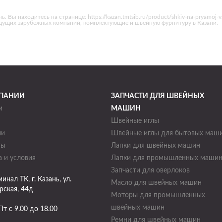
. Вы находитесь на странице: https://kazan.tmtsib.ru/product/shkiv-na-pryamoj
едущих зарубежных компаний, комплектующие и швейную фурнитуру в Казани.
ПАНИИ
ЗАПЧАСТИ ДЛЯ ШВЕЙНЫХ
и
МАШИН
Швейные иглы
ии
Швейные иглы для бытовых маш
ты
Лапки для швейных машин
 и условия
Лапки для промышленных маши
Запчасти для оверлоков
минал ТК
, г.
Казань
,
ул.
Масло для швейных машин
рская, 44д
Моторы для промышленных
швейных машин
Пт с 9.00 до 18.00
Ремни для швейных машин